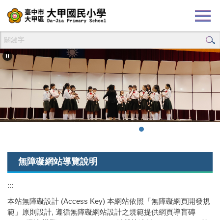
跳
到
主
要
內
容
區
無障礙網站導覽說明
:::
本站無障礙設計 (Access Key) 本網站依照「無障礙網頁開發規
範」原則設計, 遵循無障礙網站設計之規範提供網頁導盲磚